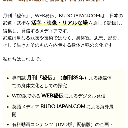
月刊『秘伝』、WEB秘伝、BUDO JAPAN.COMは、
日本の
活字・映像・リアルな場
武道・武術を
を通して記録し、
編集し、発信するメディアです。
武道は単なる競技や技術ではなく、身体観、思想、歴史、
そして生き方そのものを内包する身体と魂の文化です。
私たちはこれまで、
月刊『秘伝』（創刊35年）
専門誌
よる紙媒体
での身体文化としての探究
WEB秘伝
WEB版である
によるデジタル発信
BUDO JAPAN.COM
英語メディア
による海外展
開
有料動画コンテンツ（DVD版、配信版）の企画・