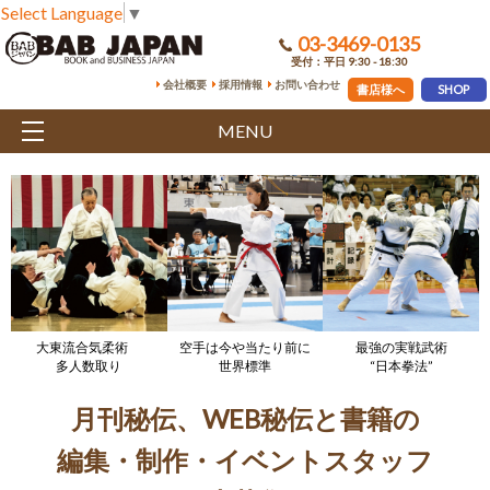
Select Language
▼
03-3469-0135
受付：平日 9:30 - 18:30
会社概要
採用情報
お問い合わせ
書店様へ
SHOP
MENU
大東流合気柔術
空手は今や当たり前に
最強の実戦武術
多人数取り
世界標準
“日本拳法”
月刊秘伝、WEB秘伝と書籍の
編集・制作・イベントスタッフ