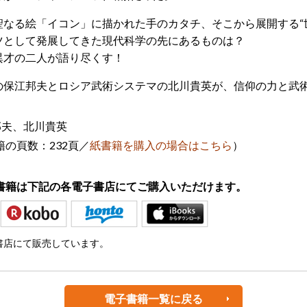
聖なる絵「イコン」に描かれた手のカタチ、そこから展開する“
ツとして発展してきた現代科学の先にあるものは？
異才の二人が語り尽くす！
の保江邦夫とロシア武術システマの北川貴英が、信仰の力と武
邦夫、北川貴英
の頁数：232頁
／
紙書籍を購入の場合はこちら
）
書籍は下記の各電子書店にてご購入いただけます。
書店にて販売しています。
電子書籍一覧に戻る