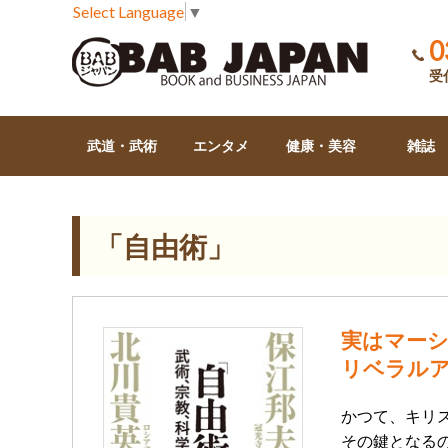
Select Language
▼
0
受付
武道・武術
エンタメ
健康・美容
雑誌
「自由術」
実はマー
リベラル
かつて、キリ
その鍵となるの