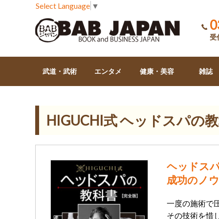
Select Language
▼
0
受付
武道・武術
エンタメ
健康・美容
雑誌
HIGUCHI式 ヘッドスパ
ヘッドス
成功のノ
一度の施術で圧
その技術を惜