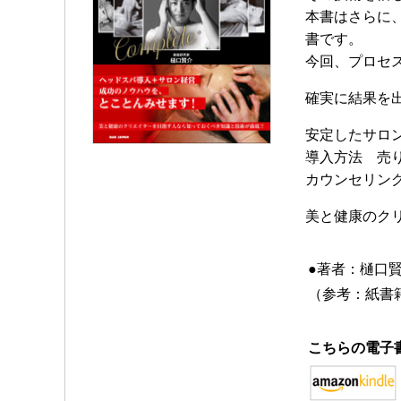
本書はさらに
書です。
今回、プロセ
確実に結果を出
安定したサロ
導入方法 売
カウンセリング
美と健康のク
●著者：樋口
（参考：紙書籍
こちらの電子