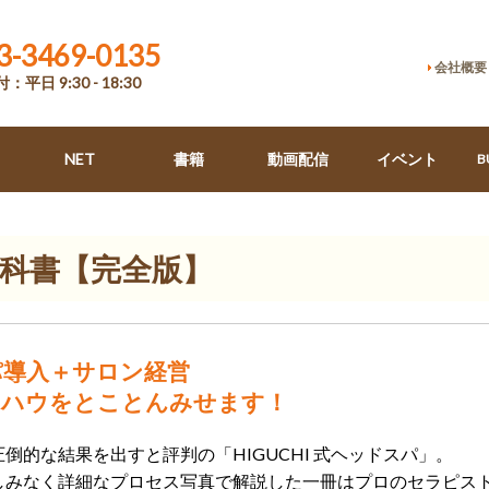
3-3469-0135
会社概要
：平日 9:30 - 18:30
NET
書籍
動画配信
イベント
B
の教科書【完全版】
パ導入＋サロン経営
ウハウをとことんみせます！
倒的な結果を出すと評判の「HIGUCHI 式ヘッドスパ」。
しみなく詳細なプロセス写真で解説した一冊はプロのセラピス