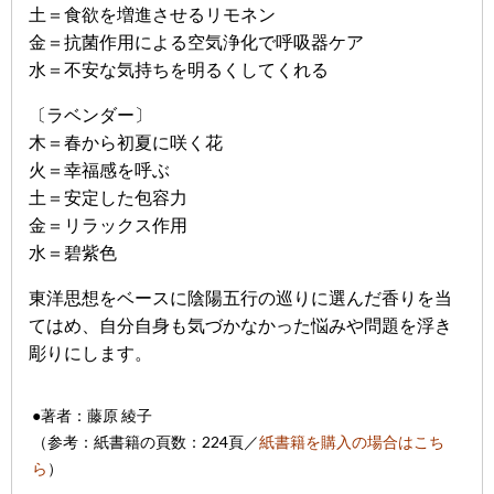
土＝食欲を増進させるリモネン
金＝抗菌作用による空気浄化で呼吸器ケア
水＝不安な気持ちを明るくしてくれる
〔ラベンダー〕
木＝春から初夏に咲く花
火＝幸福感を呼ぶ
土＝安定した包容力
金＝リラックス作用
水＝碧紫色
東洋思想をベースに陰陽五行の巡りに選んだ香りを当
てはめ、自分自身も気づかなかった悩みや問題を浮き
彫りにします。
●著者：藤原 綾子
（参考：紙書籍の頁数：224頁
／
紙書籍を購入の場合はこち
ら
）