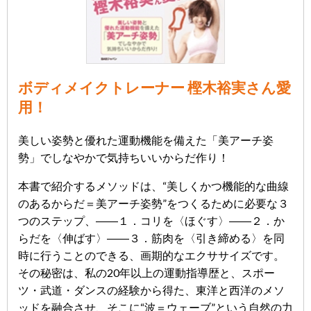
ボディメイクトレーナー 樫木裕実さん愛
用！
美しい姿勢と優れた運動機能を備えた「美アーチ姿
勢」でしなやかで気持ちいいからだ作り！
本書で紹介するメソッドは、“美しくかつ機能的な曲線
のあるからだ＝美アーチ姿勢”をつくるために必要な３
つのステップ、――１．コリを〈ほぐす〉――２．か
らだを〈伸ばす〉――３．筋肉を〈引き締める〉を同
時に行うことのできる、画期的なエクササイズです。
その秘密は、私の20年以上の運動指導歴と、スポー
ツ・武道・ダンスの経験から得た、東洋と西洋のメソ
ッドを融合させ、そこに“波＝ウェーブ”という自然の力