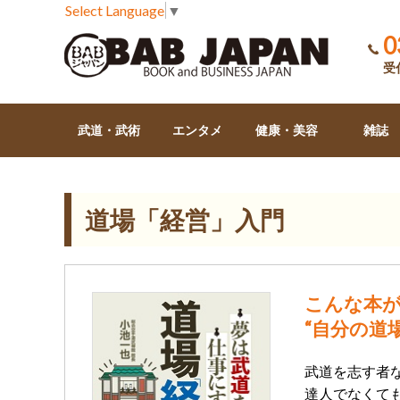
Select Language
▼
0
受付
武道・武術
エンタメ
健康・美容
雑誌
道場「経営」入門
こんな本
“自分の道
武道を志す者な
達人でなくて