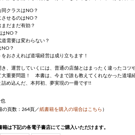
合同クラスはNO？
にさせるのはNO？
はまだまだ有効？
参戦はNO？
武道需要は変わらない？
はNO？
トをおさえれば道場経営は成り立ちます！
開き、運営していくには、普通の店舗とはまったく違ったコツ
て大重要問題！ 本書は、今まで誰も教えてくれなかった道場
詰め込んだ、本邦初、夢実現の一冊です!!
一也
の頁数：264頁
／
紙書籍を購入の場合はこちら
）
書籍は下記の各電子書店にてご購入いただけます。