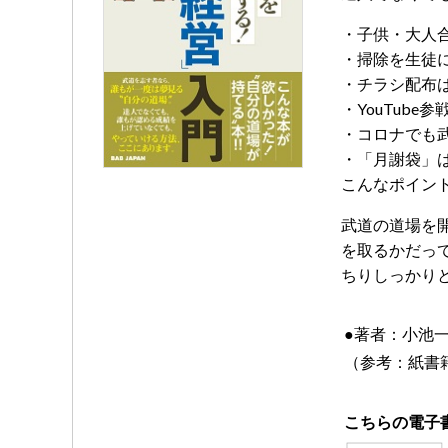
・子供・大人
・掃除を生徒
・チラシ配布
・YouTube
・コロナでも
・「月謝袋」
こんなポイン
武道の道場を
を取るかだっ
ちりしっかりと
●著者：小池
（参考：紙書籍
こちらの電子